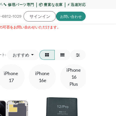
いて
【重要】平日の当日発送締切時間を17:00へ変更い
｜
｜
🔧 修理パーツ専門
📦 豊富な在庫
⚡ 迅速対応
-6812-1029
バッテリー
工具・備品
サインイン
特価品
ポイントに関して
お役
お問い​合わせ
せの可否をお問い合わせいただけます。​
おすすめ
ート:
iPhone
iPhone
iPhone
iPhone
16
16Pro
17
16e
Plus
Max