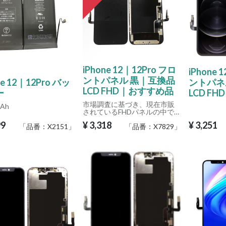
iPhone 12｜12Pro フロ
iPhone 
ントパネル 黒｜互換品
ne 12｜12Pro バッ
ントパネ
LCD FHD｜おすすめ品
ー
LCD FHD
市場調査に基づき、現在市販
mAh
されているFHDパネルの中で
は、ベゼル幅が純正品に近い
99
¥
3,318
¥
3,251
「品番：
X2151
」
「品番：
X7829
」
商品です。
※本製品に交換後は自動明るさ
調整機能はご使用いただけま
せん。
自動調光などの機能が必要な
場合は、OLED互換品またはリ
ペア品をご検討ください。