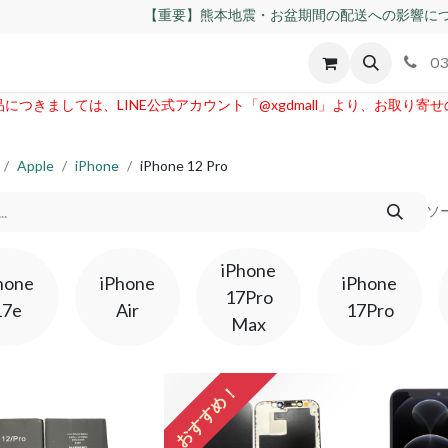
【重要】熊本地震・お盆期間の配送への影響につ
id
Apple
割れパネル買取
不良交換規定
ゲーム機
03
つきましては、LINE公式アカウント「@xgdmall」より、お取り寄
Apple
iPhone
iPhone 12 Pro
ソ
iPhone
hone
iPhone
iPhone
17Pro
17e
Air
17Pro
Max
おすすめ！