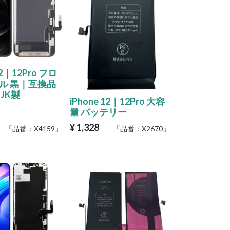
12｜12Pro フロ
ル 黒｜互換品
 JK製
iPhone 12｜12Pro 大容
量 バッテリー
¥
1,328
「品番：
X4159
」
「品番：
X2670
」