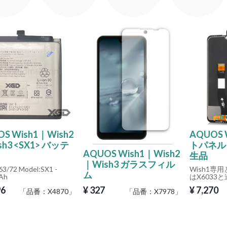
S Wish1｜Wish2
AQUOS 
h3 <SX1> バッテ
トパネル
AQUOS Wish1｜Wish2
生品
｜Wish3 ガラスフィル
63/72 Model:SX1 -
Wish1専
ム
Ah
はX6033
96
¥
327
¥
7,270
「品番：
X4870
」
「品番：
X7978
」