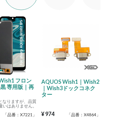
Wish1 フロン
AQUOS Wish1｜Wish2
 黒 専用版｜再
｜Wish3ドックコネク
ター
用となりますが、品質
と違いはありません。
¥
974
「品番：
X7221
」
「品番：
X4864
」