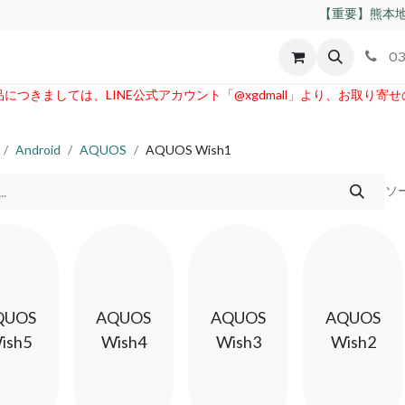
【重要】熊本地
id
Apple
割れパネル買取
不良交換規定
ゲーム機
03
つきましては、LINE公式アカウント「@xgdmall」より、お取り寄
Android
AQUOS
AQUOS Wish1
ソ
QUOS
AQUOS
AQUOS
AQUOS
ish5
Wish4
Wish3
Wish2