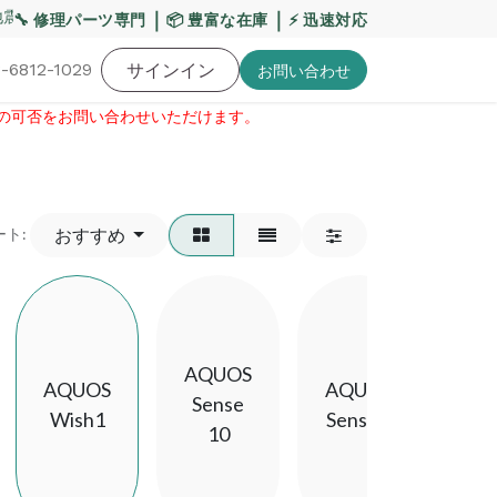
震・お盆期間の配送への影響について
｜
｜
【重要】平日の当日
🔧 修理パーツ専門
📦 豊富な在庫
⚡ 迅速対応
-6812-1029
バッテリー
工具・備品
サインイン
特価品
ポイントに関して
お役
お問い​合わせ
せの可否をお問い合わせいただけます。​
おすすめ
ート:
AQUOS
AQUOS
AQUOS
AQ
Sense
Wish1
Sense 9
Sen
10