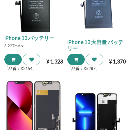
iPhone 13 バッテリー
iPhone 13 大容量 バッテ
3,227mAh
リー
¥
1,328
¥
1,370
「品番：
X2154
」
「品番：
X5287
」