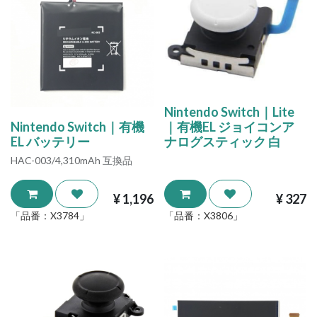
Nintendo Switch｜Lite
Nintendo Switch｜有機
｜有機EL ジョイコンア
EL バッテリー
ナログスティック 白
HAC-003/4,310mAh 互換品
¥
1,196
¥
327
「品番：
X3784
」
「品番：
X3806
」