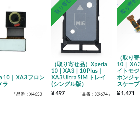
取り寄せ品
取り寄せ
（取り寄せ
（取り寄せ品）Xperia
10｜ X
10｜XA3｜10 Plus｜
イトモジ
ia 10｜ XA3 フロン
XA3 Ultra SIM トレイ
ホンジャ
メラ
(シングル版）
スケーブ
¥
497
¥
1,471
「品番：
X4653
」
「品番：
X9674
」