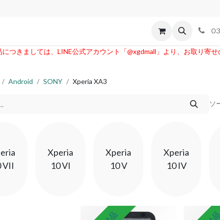
【
id
Apple
割れパネル買取
不良交換規定
ゲーム機
03
つきましては、LINE公式アカウント「@xgdmall」より、お取り寄
Android
SONY
Xperia XA3
ソ
eria
Xperia
Xperia
Xperia
 VII
10 VI
10 V
10 IV