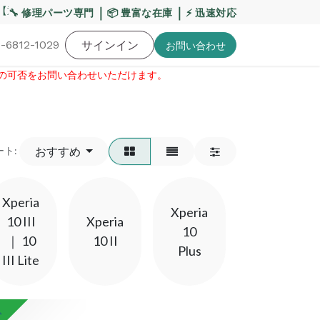
重要】熊本地震・お盆期間の配送への影響について
｜
｜
【
🔧 修理パーツ専門
📦 豊富な在庫
⚡ 迅速対応
-6812-1029
バッテリー
工具・備品
サインイン
特価品
ポイントに関して
お役
お問い​合わせ
せの可否をお問い合わせいただけます。​
おすすめ
ート:
Xperia
Xperia
10 III
Xperia
Xperia
10
｜ 10
10 II
10
Plus
III Lite