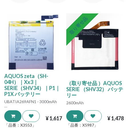
取り寄せ品
AQUOS zeta（SH-
04H）｜Xx3｜
（取り寄せ品 ）AQUOS
SERIE（SHV34）｜P1｜
SERIE （SHV32） バッテ
P1X バッテリー
リー
UBATIA269AFN1 - 3000mAh
2600mAh
※本製品はAQUOS ZETA SH-
01Hには対応しておりません。
¥
1,617
¥
1,478
SH-01Hではご使用いただけま
せんので、ご購入前に対応機種
「品番：
X3553
」
「品番：
X5987
」
を必ずご確認ください。