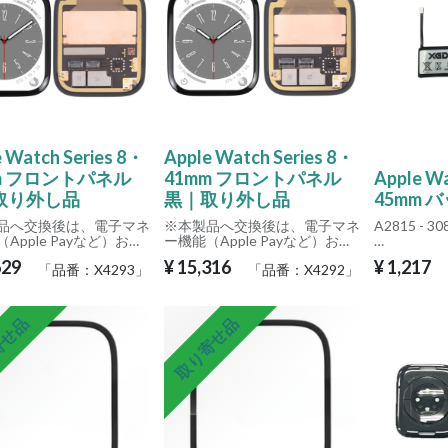
 Watch Series 8・
Apple Watch Series 8・
m フロントパネル
41mm フロントパネル
Apple Wa
取り外し品
黒｜取り外し品
45mm 
品へ交換後は、電子マネ
※本製品へ交換後は、電子マネ
A2815 - 3
Apple Payなど）およ
ー機能（Apple Payなど）およ
ICカード機能（FeliCa
び交通系ICカード機能（FeliCa
Apple W
629
¥
15,316
¥
1,217
「品番：
X4293
」
「品番：
X4292
」
はご利用いただけませ
など）はご利用いただけませ
容量が小さ
ん。
はお控えく
前にあらかじめご了承
ご購入前にあらかじめご了承
長期間未使
寄せ品
取り寄せ品
いますようお願いいた
くださいますようお願いいた
（低電圧保
。
します。
充電しても
あります。
その際は内
単体充電器
G2842）
充電を行っ