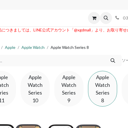
【
id
Apple
割れパネル買取
不良交換規定
ゲーム機
03
つきましては、LINE公式アカウント「@xgdmall」より、お取り寄
Apple
Apple Watch
Apple Watch Series 8
ソ
pple
Apple
Apple
Apple
tch
Watch
Watch
Watch
ries
Series
Series
Series
11
10
9
8