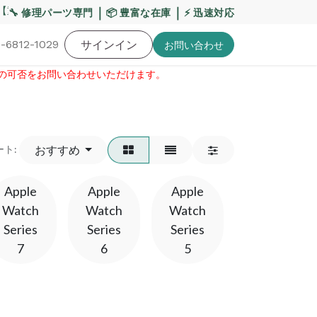
重要】熊本地震・お盆期間の配送への影響について
｜
｜
【重
🔧 修理パーツ専門
📦 豊富な在庫
⚡ 迅速対応
-6812-1029
バッテリー
工具・備品
サインイン
特価品
ポイントに関して
お役
お問い​合わせ
せの可否をお問い合わせいただけます。​
おすすめ
ート:
Apple
Apple
Apple
Apple
Watch
Watch
Watch
Watch
Series
Series
Series
Series
7
6
5
4