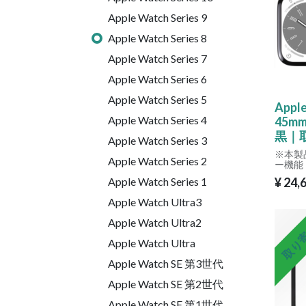
Apple Watch Series 9
Apple Watch Series 8
Apple Watch Series 7
Apple Watch Series 6
Apple Watch Series 5
Apple
Apple Watch Series 4
45m
黒｜
Apple Watch Series 3
※本製
Apple Watch Series 2
ー機能（
び交通系
Apple Watch Series 1
¥
24,
など）
ん。
Apple Watch Ultra3
ご購入
取り
Apple Watch Ultra2
くださ
します
Apple Watch Ultra
Apple Watch SE 第3世代
Apple Watch SE 第2世代
Apple Watch SE 第1世代