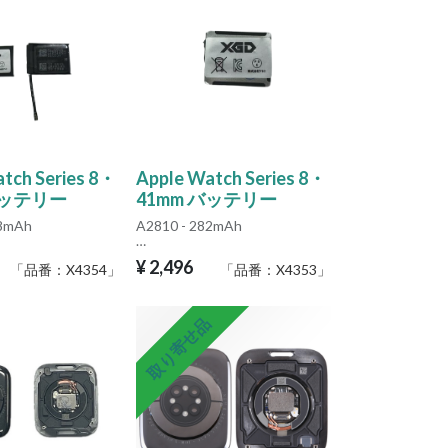
tch Series 8・
Apple Watch Series 8・
バッテリー
41mm バッテリー
08mAh
A2810 - 282mAh
atch のバッテリーは
Apple Watch のバッテリーは
¥
2,496
「品番：
X4354
」
「品番：
X4353
」
いため、長期保管
容量が小さいため、長期保管
ださい。
はお控えください。
用の場合、過放電
長期間未使用の場合、過放電
取り寄せ品
護）状態となり、
（低電圧保護）状態となり、
起動しないことが
充電しても起動しないことが
あります。
蔵バッテリー専用
その際は内蔵バッテリー専用
（例：品番
単体充電器（例：品番
 で約3分以内の活性化
G2842） で約3分以内の活性化
てください。
充電を行ってください。