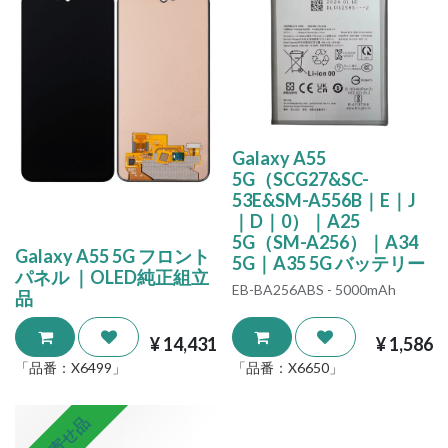
Galaxy A55
5G（SCG27&SC-
53E&SM-A556B｜E｜J
｜D｜0）｜A25
5G（SM-A256）｜A34
Galaxy A55 5G フロント
5G｜A35 5G バッテリー
パネル ｜OLED純正組立
EB-BA256ABS - 5000mAh
品
¥
14,431
¥
1,586
「品番：
X6499
」
「品番：
X6650
」
取り寄せ品