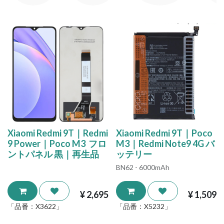
Xiaomi Redmi 9T｜Redmi
Xiaomi Redmi 9T｜Poco
9 Power｜Poco M3 フロ
M3｜Redmi Note9 4G バ
ントパネル 黒｜再生品
ッテリー
BN62 - 6000mAh
¥
2,695
¥
1,509
「品番：
X3622
」
「品番：
X5232
」