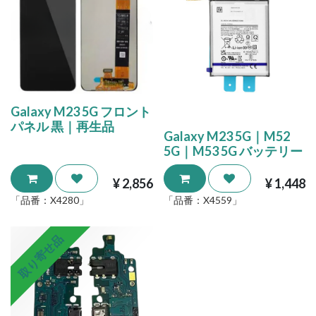
Galaxy M23 5G フロント
パネル 黒｜再生品
Galaxy M23 5G｜M52
5G｜M53 5G バッテリー
¥
2,856
¥
1,448
「品番：
X4280
」
「品番：
X4559
」
取り寄せ品