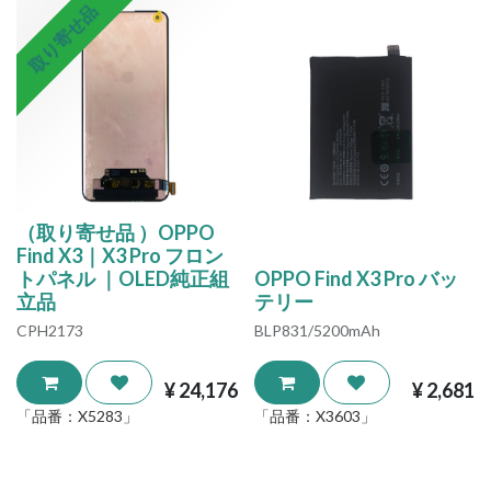
取り寄せ品
（取り寄せ品 ）OPPO
Find X3｜X3 Pro フロン
トパネル ｜OLED純正組
OPPO Find X3 Pro バッ
立品
テリー
CPH2173
BLP831/5200mAh
¥
24,176
¥
2,681
「品番：
X5283
」
「品番：
X3603
」