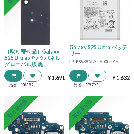
Galaxy S25 Ultra バッテ
（取り寄せ品）Galaxy
リー
S25 Ultra バックパネル
EB-BS938ABY - 5000mAh
グローバル版 黒
¥
1,691
¥
1,632
「品番：
X8882
」
「品番：
X8793
」
取り寄せ品
取り寄せ品