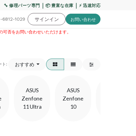
【重要】平日の当日発送締切時間を17:00へ変更いたします
｜
｜
🔧 修理パーツ専門
📦 豊富な在庫
⚡ 迅速対応
-6812-1029
バッテリー
工具・備品
サインイン
特価品
ポイントに関して
お役
お問い​合わせ
せの可否をお問い合わせいただけます。​
おすすめ
ート:
ASUS
ASUS
ASUS
e
Zenfone
Zenfone
ZenFone
a
11 Ultra
10
3 Laser