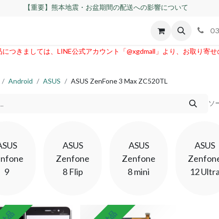
【重要】熊本地震・お盆期間の配送への影響について
id
Apple
割れパネル買取
不良交換規定
ゲーム機
03
つきましては、LINE公式アカウント「@xgdmall」より、お取り寄
Android
ASUS
ASUS ZenFone 3 Max ZC520TL
ソ
ASUS
ASUS
ASUS
ASUS
nfone
Zenfone
Zenfone
Zenfon
9
8 Flip
8 mini
12 Ultr