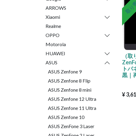
取り
ARROWS
Xiaomi
Realme
OPPO
Motorola
HUAWEI
（取り
ZenF
ASUS
トパネ
ASUS Zenfone 9
黒｜
ASUS Zenfone 8 Flip
ASUS Zenfone 8 mini
¥
3,6
ASUS Zenfone 12 Ultra
ASUS Zenfone 11 Ultra
ASUS Zenfone 10
ASUS ZenFone 3 Laser
ASUS ZenFone 2 Laser