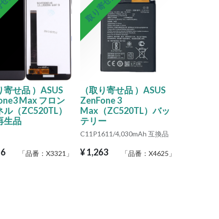
寄せ品
取り寄せ品
寄せ品 ）ASUS
（取り寄せ品 ）ASUS
one3 Max フロン
ZenFone 3
ル（ZC520TL）
Max（ZC520TL）バッ
再生品
テリー
C11P1611/4,030mAh 互換品
16
¥
1,263
「品番：
X3321
」
「品番：
X4625
」