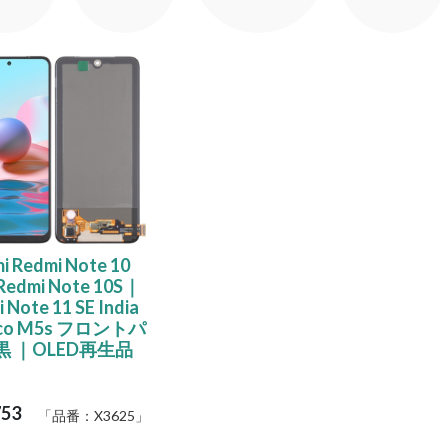
i Redmi Note 10
edmi Note 10S｜
 Note 11 SE India
co M5s フロントパ
黒 ｜OLED再生品
753
「品番：
X3625
」