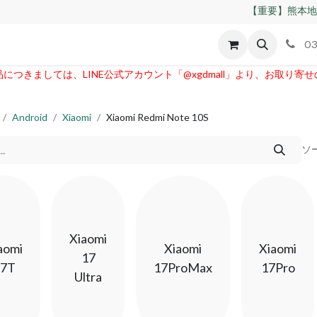
【重要】熊本地
id
Apple
割れパネル買取
不良交換規定
ゲーム機
03
つきましては、LINE公式アカウント「@xgdmall」より、お取り寄
Android
Xiaomi
Xiaomi Redmi Note 10S
ソ
Xiaomi
aomi
Xiaomi
Xiaomi
17
17T
17ProMax
17Pro
Ultra