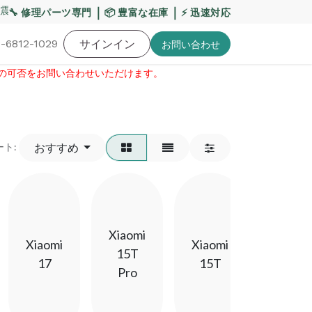
震・お盆期間の配送への影響について
｜
｜
【重要】平日の当日
🔧 修理パーツ専門
📦 豊富な在庫
⚡ 迅速対応
-6812-1029
バッテリー
工具・備品
サインイン
特価品
ポイントに関して
お役
お問い​合わせ
せの可否をお問い合わせいただけます。​
おすすめ
ート:
Xiaomi
Xiaomi
Xiaomi
Xiaomi
15T
15
17
15T
Pro
Ultra