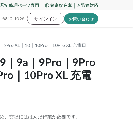
要】熊本地震・お盆期間の配送への影響について
｜
｜
【重要
🔧 修理パーツ専門
📦 豊富な在庫
⚡ 迅速対応
-6812-1029
バッテリー
工具・備品
サインイン
特価品
ポイントに関して
お役
お問い​合わせ
ro｜9Pro XL｜10｜10Pro｜10Pro XL 充電口
el 9｜9a｜9Pro｜9Pro
ro｜10Pro XL 充電
め、交換にははんだ作業が必要です。