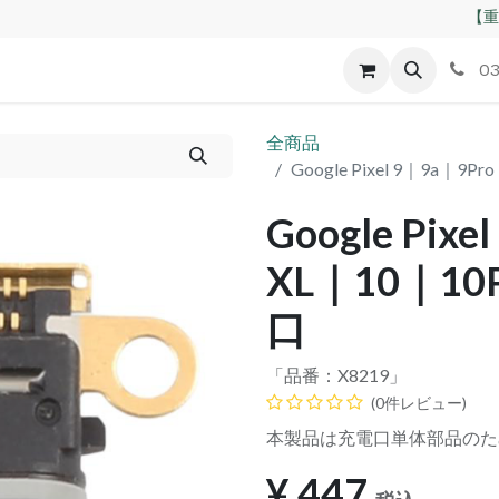
【重
id
Apple
割れパネル買取
不良交換規定
ゲーム機
03
全商品
Google Pixel 9｜9a｜9P
Google Pix
XL｜10｜10P
口
「品番：
X8219
」
(0件レビュー)
本製品は充電口単体部品のた
¥
447