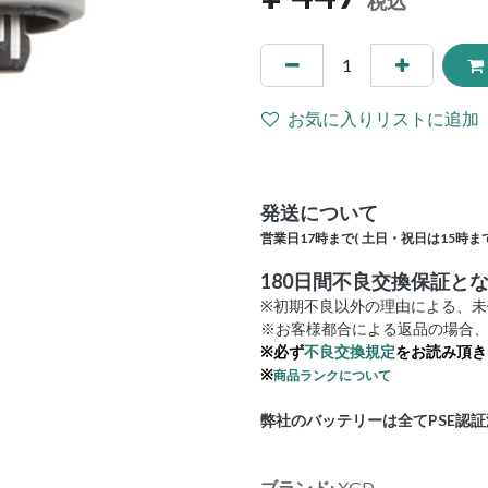
税込
お気に入りリストに追加
発送について
営業日17時まで(
土日・祝日は15時まで
180日間不良交換保証と
※初期不良以外の理由による、
※お客様都合による返品の場合、
※必ず
不良交換規定
をお読み頂き
※
商品ランクについて
弊社のバッテリーは全てPSE認
ブランド:
XGD