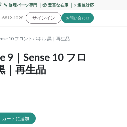
・お盆期間の配送への影響について
｜
｜
【重要】平日の当日
🔧 修理パーツ専門
📦 豊富な在庫
⚡ 迅速対応
-6812-1029
バッテリー
工具・備品
サインイン
特価品
ポイントに関して
お役
お問い​合わせ
9｜Sense 10 フロントパネル 黒｜再生品
e 9｜Sense 10 フロ
黒｜再生品
カートに追加