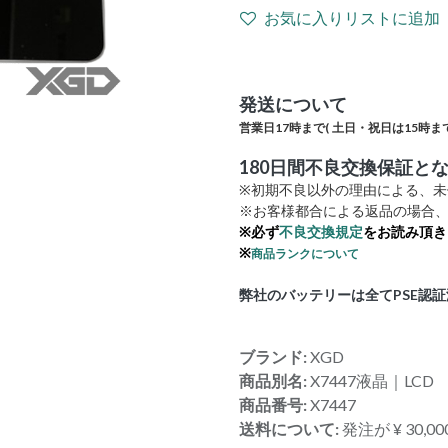
お気に入りリストに追加
発送について
営業日17時まで(
土日・祝日は15時まで
180日間不良交換保証と
※初期不良以外の理由による、
※お客様都合による返品の場合、
※必ず
不良交換規定
をお読み頂き
※
商品ランクについて
弊社のバッテリーは全てPSE認
ブランド:
XGD
商品別名:
X7447液晶｜LCD
商品番号:
X7447
送料について:
発注が ¥ 30