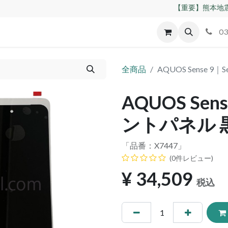
【重要】熊本地震
id
Apple
割れパネル買取
不良交換規定
ゲーム機
03
全商品
AQUOS Sense 
AQUOS Sens
ントパネル 
「品番：
X7447
」
(0件レビュー)
¥
34,509
税込