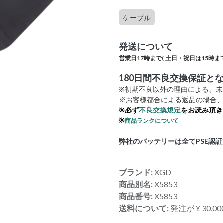
ケーブル
発送について
営業日17時まで(
土日・祝日は15時まで
180日間不良交換保証と
※初期不良以外の理由による、
※お客様都合による返品の場合、
※必ず
不良交換規定
をお読み頂き
※
商品ランクについて
弊社のバッテリーは全てPSE認
ブランド:
XGD
商品別名:
X5853
商品番号:
X5853
送料について:
発注が ¥ 30