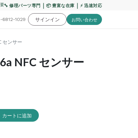
要】熊本地震・お盆期間の配送への影響について
｜
｜
【重要
🔧 修理パーツ専門
📦 豊富な在庫
⚡ 迅速対応
-6812-1029
バッテリー
工具・備品
サインイン
特価品
ポイントに関して
お役
お問い​合わせ
 NFC センサー
el 6a NFC センサー
カートに追加