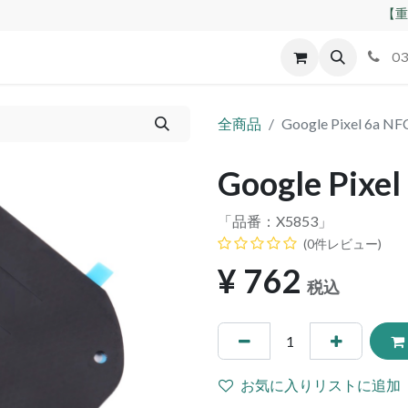
【重
id
Apple
割れパネル買取
不良交換規定
ゲーム機
03
全商品
Google Pixel 6a
Google Pix
「品番：
X5853
」
(0件レビュー)
¥
762
税込
お気に入りリストに追加