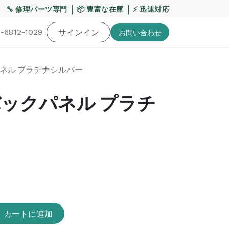
【重要】熊本地震・お盆期間の配送への影響について
｜
｜
🔧 修理パーツ専門
📦 豊富な在庫
⚡ 迅速対応
-6812-1029
バッテリー
工具・備品
サインイン
特価品
ポイントに関して
お役
お問い​合わせ
ックパネル プラチナシルバー
 V バックパネル プラチ
カートに追加