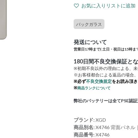
お気に入りリストに追加
バックガラス
発送について
営業日17時まで(
土日・祝日は15時まで
180日間不良交換保証と
※初期不良以外の理由による、
※お客様都合による返品の場合、
※必ず
不良交換規定
をお読み頂き
※
商品ランクについて
弊社のバッテリーは全てPSE認
ブランド:
XGD
商品別名:
X4746 背面パ
商品番号:
X4746