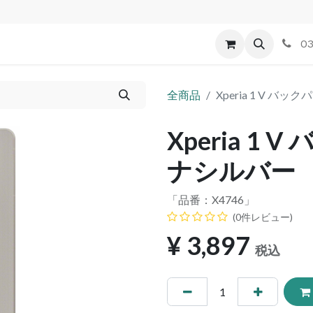
id
Apple
割れパネル買取
不良交換規定
ゲーム機
03
全商品
Xperia 1 V バ
Xperia 1
ナシルバー
「品番：
X4746
」
(0件レビュー)
¥
3,897
税込