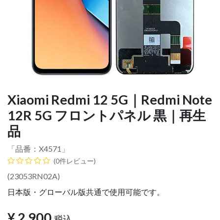
Xiaomi Redmi 12 5G｜Redmi Note
12R 5G フロントパネル 黒｜再生
品
「品番：
X4571
」
(0件レビュー)
(23053RN02A)
日本版・グローバル版共通で使用可能です。
¥
2,900
税込