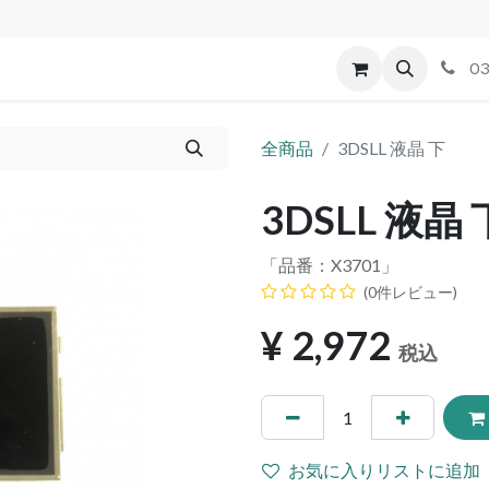
id
Apple
割れパネル買取
不良交換規定
ゲーム機
03
全商品
3DSLL 液晶 下
3DSLL 液晶 
「品番：
X3701
」
(0件レビュー)
¥
2,972
税込
お気に入りリストに追加