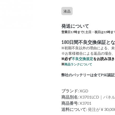
液晶
発送について
営業日17時まで(
土日・祝日は15時まで
180日間不良交換保証と
※初期不良以外の理由による、
※お客様都合による返品の場合、
※必ず
不良交換規定
をお読み頂き
※
商品ランクについて
弊社のバッテリーは全てPSE認
ブランド:
XGD
商品別名:
X3701LCD｜パネ
商品番号:
X3701
送料について:
発注が ¥ 30