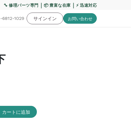
【重要】熊本地震・お盆期間の配送への影響について
｜
｜
🔧 修理パーツ専門
📦 豊富な在庫
⚡ 迅速対応
-6812-1029
バッテリー
工具・備品
サインイン
特価品
ポイントに関して
お役
お問い​合わせ
下
カートに追加