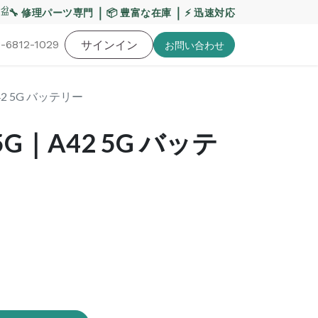
盆期間の配送への影響について
｜
｜
【重要】平日の当日発送締
🔧 修理パーツ専門
📦 豊富な在庫
⚡ 迅速対応
-6812-1029
バッテリー
工具・備品
サインイン
特価品
ポイントに関して
お役
お問い​合わせ
A42 5G バッテリー
2 5G｜A42 5G バッテ