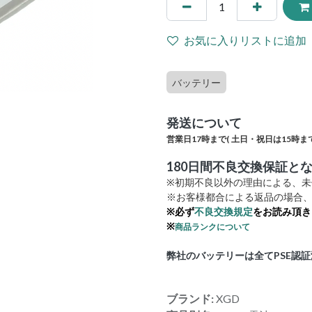
お気に入りリストに追加
バッテリー
発送について
営業日17時まで(
土日・祝日は15時まで
180日間不良交換保証と
※初期不良以外の理由による、
※お客様都合による返品の場合、
※必ず
不良交換規定
をお読み頂き
※
商品ランクについて
弊社のバッテリーは全てPSE認
ブランド:
XGD