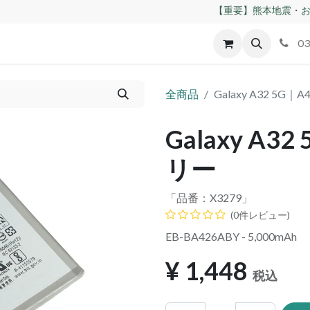
【重要】熊本地震・お
id
Apple
割れパネル買取
不良交換規定
ゲーム機
03
全商品
Galaxy A32 5G｜
Galaxy A3
リー
「品番：
X3279
」
(0件レビュー)
EB-BA426ABY - 5,000mAh
¥
1,448
税込