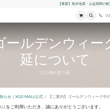
【重要】熊本地震・お盆期間の配
id
Apple
割れパネル買取
不良交換規定
ゲーム機
03
ゴールデンウィー
延について
2025年4月25日
知らせ｜XGD MALL公式
【ご案内】ゴールデンウィーク中
MALLをご利用いただき、誠にありがとうございます。