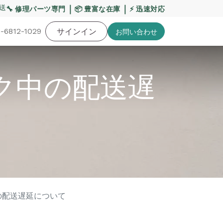
送への影響について
｜
【重要】平日の当日発送締切時間を17
｜
🔧 修理パーツ専門
📦 豊富な在庫
⚡ 迅速対応
-6812-1029
バッテリー
工具・備品
サインイン
特価品
ポイントに関して
お役
お問い​合わせ
ク中の配送遅
の配送遅延について