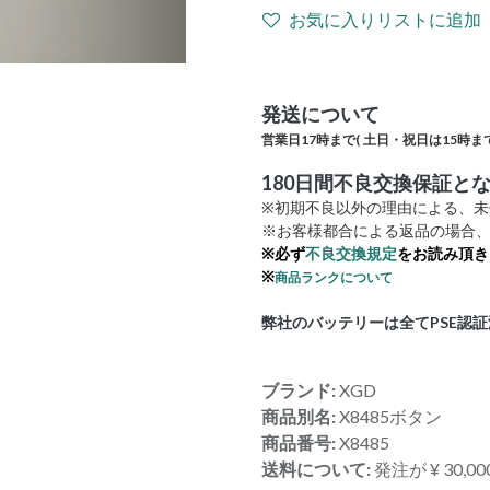
お気に入りリストに追加
発送について
営業日17時まで(
土日・祝日は15時まで
180日間不良交換保証と
※初期不良以外の理由による、
※お客様都合による返品の場合、
※必ず
不良交換規定
をお読み頂き
※
商品ランクについて
弊社のバッテリーは全てPSE認
ブランド:
XGD
商品別名:
X8485ボタン
商品番号:
X8485
送料について:
発注が ¥ 30