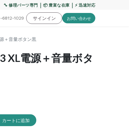
【重要】熊本地震・お盆期間の配送への影響について
｜
｜
🔧 修理パーツ専門
📦 豊富な在庫
⚡ 迅速対応
-6812-1029
バッテリー
工具・備品
サインイン
特価品
ポイントに関して
お役
お問い​合わせ
3 XL電源＋音量ボタン黒
xel 3 XL電源＋音量ボタ
カートに追加