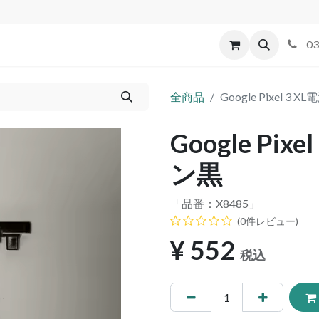
id
Apple
割れパネル買取
不良交換規定
ゲーム機
03
全商品
Google Pixel 
Google Pi
ン黒
「品番：
X8485
」
(0件レビュー)
¥
552
税込