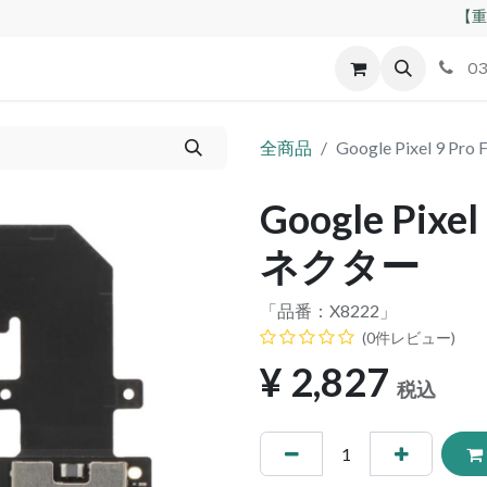
【重
id
Apple
割れパネル買取
不良交換規定
ゲーム機
03
全商品
Google Pixel 9 
Google Pixe
ネクター
「品番：
X8222
」
(0件レビュー)
¥
2,827
税込