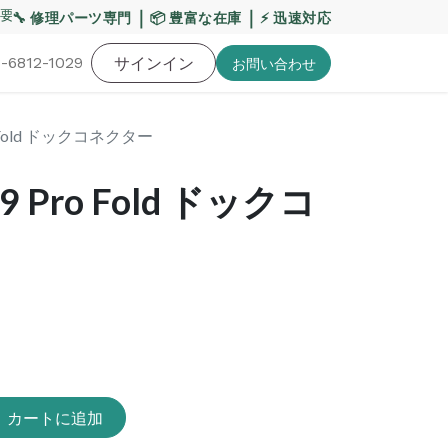
要】熊本地震・お盆期間の配送への影響について
｜
｜
【重要
🔧 修理パーツ専門
📦 豊富な在庫
⚡ 迅速対応
-6812-1029
バッテリー
工具・備品
サインイン
特価品
ポイントに関して
お役
お問い​合わせ
Pro Fold ドックコネクター
l 9 Pro Fold ドックコ
カートに追加