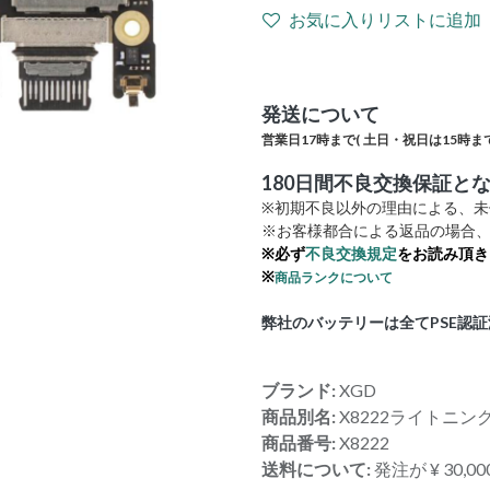
お気に入りリストに追加
発送について
営業日17時まで(
土日・祝日は15時まで
180日間不良交換保証と
※初期不良以外の理由による、
※お客様都合による返品の場合、
※必ず
不良交換規定
をお読み頂き
※
商品ランクについて
弊社のバッテリーは全てPSE認
ブランド:
XGD
商品別名:
X8222ライトニ
商品番号:
X8222
送料について:
発注が ¥ 30