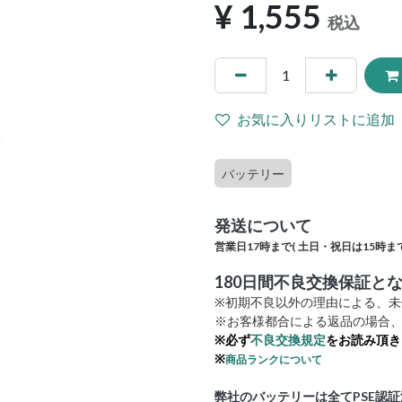
¥
1,555
税込
お気に入りリストに追加
バッテリー
発送について
営業日17時まで(
土日・祝日は15時まで
180日間不良交換保証と
※初期不良以外の理由による、
※お客様都合による返品の場合、
※必ず
不良交換規定
をお読み頂き
※
商品ランクについて
弊社のバッテリーは全てPSE認