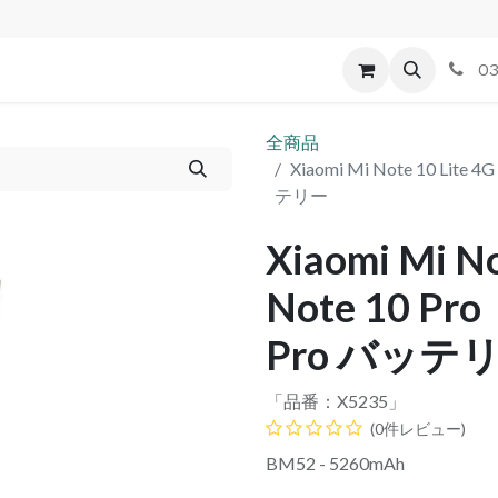
id
Apple
割れパネル買取
不良交換規定
ゲーム機
03
全商品
Xiaomi Mi Note 10 Lite
テリー
Xiaomi Mi N
Note 10 Pr
Pro バッテ
「品番：
X5235
」
(0件レビュー)
BM52 - 5260mAh