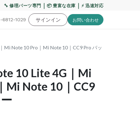
【重要】熊本地震・お盆期間の配送への影響について
｜
｜
🔧 修理パーツ専門
📦 豊富な在庫
⚡ 迅速対応
-6812-1029
バッテリー
工具・備品
サインイン
特価品
ポイントに関して
お役
お問い​合わせ
 4G｜Mi Note 10 Pro｜Mi Note 10｜CC9 Pro バッ
ote 10 Lite 4G｜Mi
o｜Mi Note 10｜CC9
リー