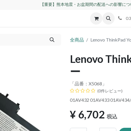
【重要】熊本地震・お盆期間の配送への影響につ
id
Apple
割れパネル買取
不良交換規定
ゲーム機
03
全商品
Lenovo ThinkPa
Lenovo Thi
ー
「品番：
X5068
」
(0件レビュー)
01AV432 01AV433 01AV434
¥
6,702
税込