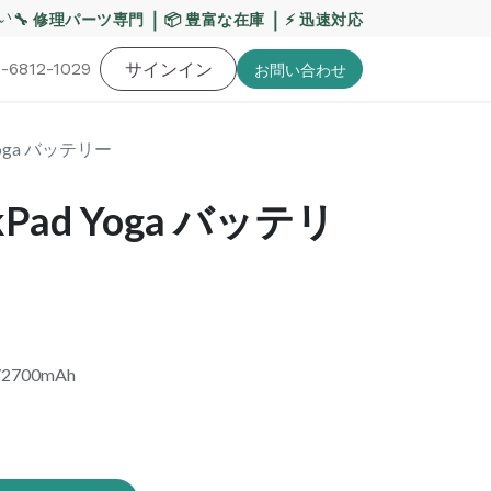
いて
【重要】平日の当日発送締切時間を17:00へ変更い
｜
｜
🔧 修理パーツ専門
📦 豊富な在庫
⚡ 迅速対応
-6812-1029
バッテリー
工具・備品
サインイン
特価品
ポイントに関して
お役
お問い​合わせ
d Yoga バッテリー
nkPad Yoga バッテリ
/2700mAh