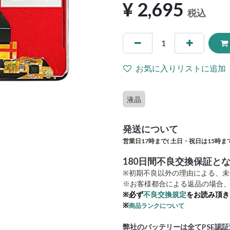
¥
2,695
税込
お気に入りリストに追加
液晶
発送について
営業日17時まで(
土日・祝日は15時まで
180日間不良交換保証と
※初期不良以外の理由による、
※お客様都合による返品の場合、
※必ず
不良交換規定
をお読み頂き
※
商品ランクについて
弊社のバッテリーは全てPSE認