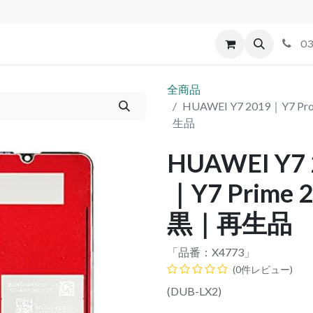
id
Apple
割れパネル買取
不良交換規定
ゲーム機
03
全商品
HUAWEI Y7 2019｜Y7 
生品
HUAWEI Y7 
｜Y7 Prim
黒｜再生品
「品番：
X4773
」
(0件レビュー)
(DUB-LX2)