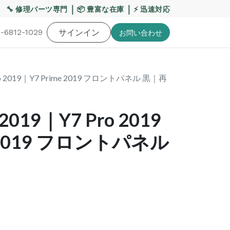
【重要】熊本地震・お盆期間の配送への影響について
｜
｜
🔧 修理パーツ専門
📦 豊富な在庫
⚡ 迅速対応
-6812-1029
バッテリー
工具・備品
サインイン
特価品
ポイントに関して
お役
お問い​合わせ
Pro 2019｜Y7 Prime 2019 フロントパネル 黒｜再
2019｜Y7 Pro 2019
e 2019 フロントパネル