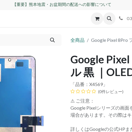
【重要】熊本地震・お盆期間の配送への影響について
id
Apple
割れパネル買取
不良交換規定
ゲーム機
03
全商品
Google Pixel 
Google Pi
ル 黒 ｜OL
「品番：
X4569
」
(0件レビュー)
⚠️ ご注意：
Google Pixelシリー
場合があります。その際はキ
詳しくはGoogleの公式HPまたは