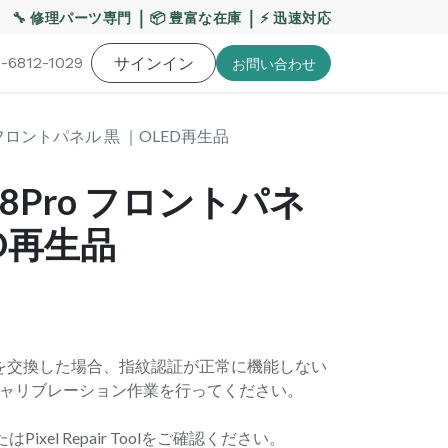
【重要】平日の当日発送締切時間を17:00へ変更いたします
｜
｜
🔧 修理パーツ専門
📦 豊富な在庫
⚡ 迅速対応
-6812-1029
バッテリー
工具・備品
サインイン
特価品
ポイントに関して
お役
お問い​合わせ
8Pro フロントパネル 黒 ｜OLED再生品
xel 8Pro フロントパネ
ED再生品
ズの画面を交換した場合、指紋認証が正常に機能しない
ャリブレーション作業を行ってください。
Pixel Repair Toolをご確認ください。