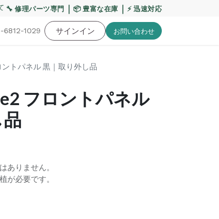
て
【重要】平日の当日発送締切時間を17:00へ変更いた
｜
｜
🔧 修理パーツ専門
📦 豊富な在庫
⚡ 迅速対応
-6812-1029
バッテリー
工具・備品
サインイン
特価品
ポイントに関して
お役
お問い​合わせ
2 フロントパネル 黒｜取り外し品
nse2 フロントパネル
し品
はありません。
植が必要です。