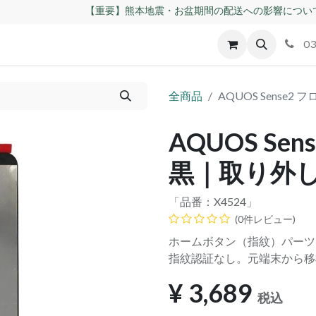
【重要】熊本地震・お盆期間の配送への影響につい
id
Apple
割れパネル買取
不良交換規定
ゲーム機
03
全商品
AQUOS Sense
AQUOS Se
黒｜取り外
「品番：
X4524
」
(0件レビュー)
ホームボタン（指紋）パーツ
指紋認証なし。元端末から移
¥
3,689
税込