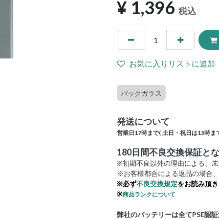
¥
1,396
税込
お気に入りリストに追加
バックガラス
発送について
営業日17時まで(
土日・祝日は15時まで
180日間不良交換保証と
※初期不良以外の理由による、
※お客様都合による返品の場合、
※必ず
不良交換規定
をお読み頂き
※
商品ランクについて
弊社のバッテリーは全てPSE認