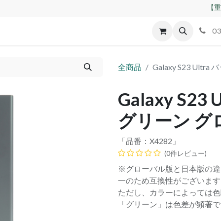
【重
id
Apple
割れパネル買取
不良交換規定
ゲーム機
03
全商品
Galaxy S23 U
Galaxy S2
グリーン グ
「品番：
X4282
」
(0件レビュー)
※グローバル版と日本版の違
一のため互換性がございます
ただし、カラーによっては色
「グリーン」は色差が顕著で