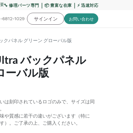
要】熊本地震・お盆期間の配送への影響について
｜
｜
【重要
🔧 修理パーツ専門
📦 豊富な在庫
⚡ 迅速対応
-6812-1029
バッテリー
工具・備品
サインイン
特価品
ポイントに関して
お役
お問い​合わせ
ltra バックパネル グリーン グローバル版
3 Ultra バックパネル
ローバル版
いは刻印されているロゴのみで、サイズは同
。
味や質感に若干の違いがございます（特に
す）。ご了承の上、ご購入ください。