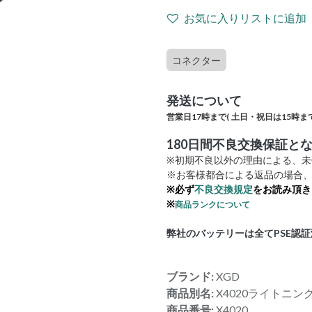
お気に入りリストに追加
コネクター
発送について
営業日17時まで(
土日・祝日は15時まで
180日間不良交換保証と
※初期不良以外の理由による、
※お客様都合による返品の場合、
※必ず
不良交換規定
をお読み頂き
※
商品ランクについて
弊社のバッテリーは全てPSE認
ブランド:
XGD
商品別名:
X4020ライトニ
商品番号:
X4020