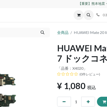
【重要】熊本地震・
id
Apple
割れパネル買取
不良交換規定
ゲーム機
03
全商品
HUAWEI Mate 20
HUAWEI Mat
7 ドックコ
「品番：
X4020
」
(0件レビュー)
¥
1,080
税込