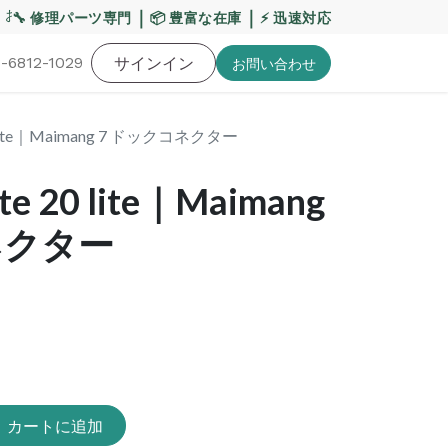
お盆期間の配送への影響について
｜
｜
【重要】平日の当日発
🔧 修理パーツ専門
📦 豊富な在庫
⚡ 迅速対応
-6812-1029
バッテリー
工具・備品
サインイン
特価品
ポイントに関して
お役
お問い​合わせ
 lite｜Maimang 7 ドックコネクター
e 20 lite｜Maimang
ネクター
カートに追加