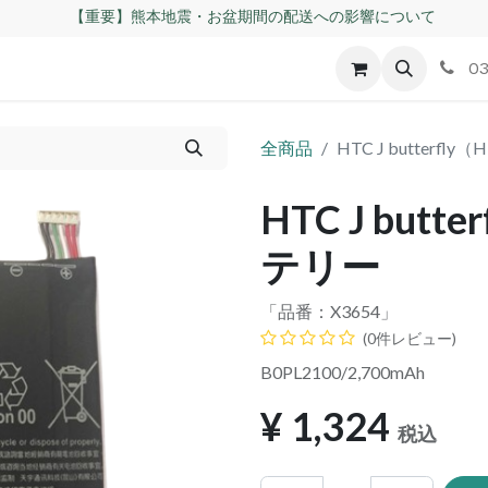
【重要】熊本地震・お盆期間の配送への影響について
id
Apple
割れパネル買取
不良交換規定
ゲーム機
03
全商品
HTC J butterfl
HTC J butt
テリー
「品番：
X3654
」
(0件レビュー)
B0PL2100/2,700mAh
¥
1,324
税込