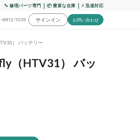
【重要】平日の当日発送締切時間を17:00へ変更いたします
｜
｜
🔧 修理パーツ専門
📦 豊富な在庫
⚡ 迅速対応
-6812-1029
バッテリー
工具・備品
サインイン
特価品
ポイントに関して
お役
お問い​合わせ
y（HTV31） バッテリー
erfly（HTV31） バッ