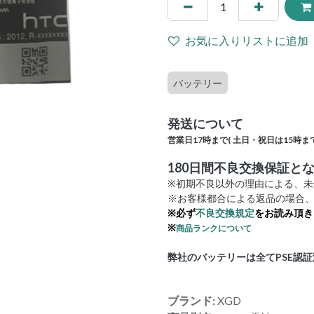
お気に入りリストに追加
バッテリー
発送について
営業日17時まで(
土日・祝日は15時まで
180日間不良交換保証と
※初期不良以外の理由による、
※お客様都合による返品の場合、
※必ず
不良交換規定
をお読み頂き
※
商品ランクについて
弊社のバッテリーは全てPSE認
ブランド:
XGD