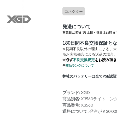
コネクター
発送について
営業日17時まで(
土日・祝日は15時まで
180日間不良交換保証と
※初期不良以外の理由による、
※お客様都合による返品の場合、
※必ず
不良交換規定
をお読み頂き
※
商品ランクについて
弊社のバッテリーは全てPSE認
ブランド:
XGD
商品別名:
X3560ライトニ
商品番号:
X3560
送料について:
発注が ¥ 30