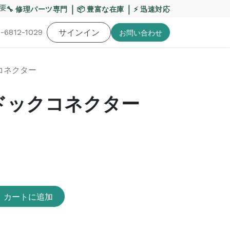
要】熊本地震・お盆期間の配送への影響について
｜
｜
【重要
🔧 修理パーツ専門
📦 豊富な在庫
⚡ 迅速対応
-6812-1029
バッテリー
工具・備品
サインイン
特価品
ポイントに関して
お役
お問い​合わせ
クコネクター
3 ドックコネクター
カートに追加