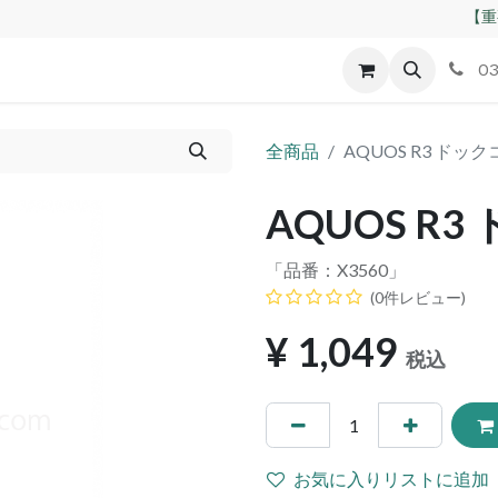
【重
id
Apple
割れパネル買取
不良交換規定
ゲーム機
03
全商品
AQUOS R3 ドッ
AQUOS R
「品番：
X3560
」
(0件レビュー)
¥
1,049
税込
お気に入りリストに追加