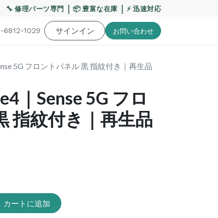
【重要】熊本地震・お盆期間の配送への影響について
｜
｜
🔧 修理パーツ専門
📦 豊富な在庫
⚡ 迅速対応
-6812-1029
バッテリー
工具・備品
サインイン
特価品
ポイントに関して
お役
お問い​合わせ
｜Sense 5G フロントパネル 黒 指紋付き｜再生品
se4｜Sense 5G フロ
黒 指紋付き｜再生品
カートに追加