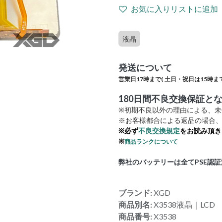
お気に入りリストに追加
液晶
発送について
営業日17時まで(
土日・祝日は15時まで
180日間不良交換保証と
※初期不良以外の理由による、
※お客様都合による返品の場合、
※必ず
不良交換規定
をお読み頂き
※
商品ランクについて
弊社のバッテリーは全てPSE認
ブランド:
XGD
商品別名:
X3538液晶｜LCD
商品番号:
X3538