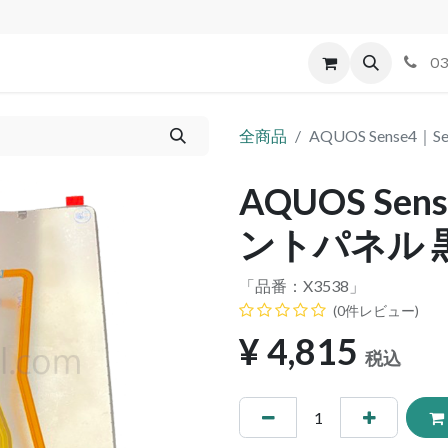
id
Apple
割れパネル買取
不良交換規定
ゲーム機
03
全商品
AQUOS Sense4
AQUOS Sen
ントパネル 
「品番：
X3538
」
(0件レビュー)
¥
4,815
税込