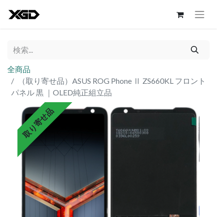
全商品
（取り寄せ品）ASUS ROG Phone Ⅱ ZS660KL フロント
パネル 黒 ｜OLED純正組立品
取り寄せ品