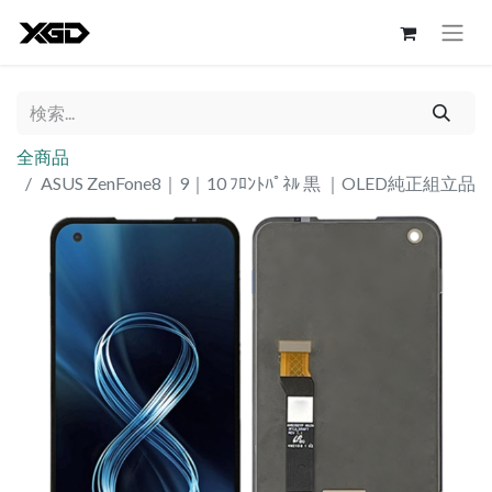
全商品
ASUS ZenFone8｜9｜10 ﾌﾛﾝﾄﾊﾟﾈﾙ 黒 ｜OLED純正組立品