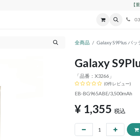
【重
id
Apple
割れパネル買取
不良交換規定
ゲーム機
03
全商品
Galaxy S9Plus 
Galaxy S9
「品番：
X3266
」
(0件レビュー)
EB-BG965ABE/3,500mAh
¥
1,355
税込