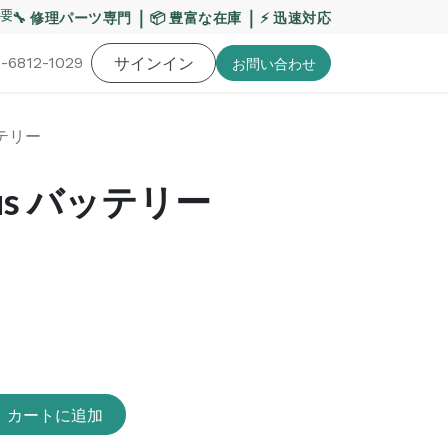
要】熊本地震・お盆期間の配送への影響について
｜
｜
【重要
🔧 修理パーツ専門
📦 豊富な在庫
⚡ 迅速対応
-6812-1029
バッテリー
工具・備品
サインイン
特価品
ポイントに関して
お役
お問い​合わせ
バッテリー
Plus バッテリー
カートに追加