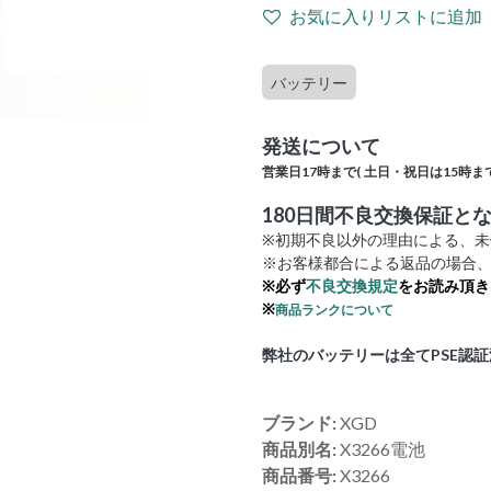
お気に入りリストに追加
バッテリー
発送について
営業日17時まで(
土日・祝日は15時まで
180日間不良交換保証と
※初期不良以外の理由による、
※お客様都合による返品の場合、
※必ず
不良交換規定
をお読み頂き
※
商品ランクについて
弊社のバッテリーは全てPSE認
ブランド:
XGD
商品別名:
X3266電池
商品番号:
X3266