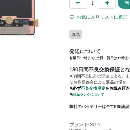
お気に入りリストに追加
液晶
発送について
営業日17時まで(
土日・祝日は15時まで
180日間不良交換保証と
※初期不良以外の理由による、
※お客様都合による返品の場合、
※必ず
不良交換規定
をお読み頂き
※
商品ランクについて
弊社のバッテリーは全てPSE認
ブランド:
XGD