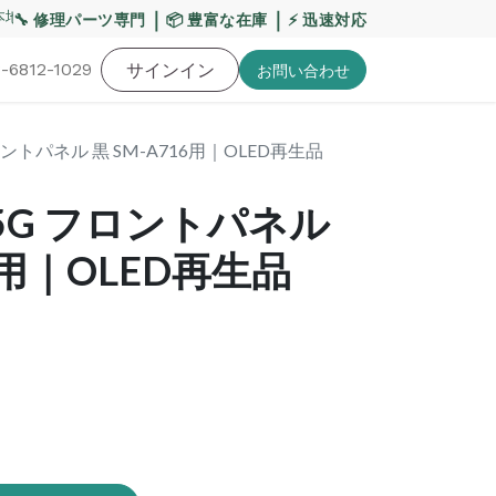
地震・お盆期間の配送への影響について
｜
｜
【重要】平日の
🔧 修理パーツ専門
📦 豊富な在庫
⚡ 迅速対応
-6812-1029
バッテリー
工具・備品
サインイン
特価品
ポイントに関して
お役
お問い​合わせ
G フロントパネル 黒 SM-A716用｜OLED再生品
71 5G フロントパネル
16用｜OLED再生品