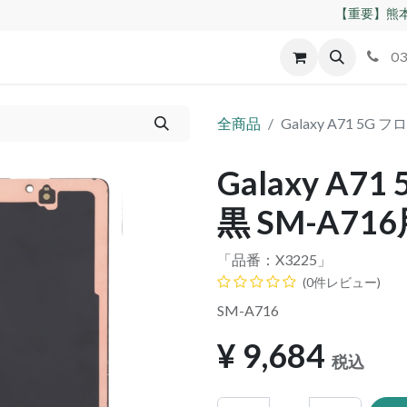
【重要】熊本
id
Apple
割れパネル買取
不良交換規定
ゲーム機
03
全商品
Galaxy A71 5
Galaxy A
黒 SM-A7
「品番：
X3225
」
(0件レビュー)
SM-A716
¥
9,684
税込