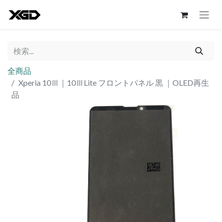
全商品
Xperia 10Ⅲ｜10ⅢLite フロントパネル 黒 ｜OLED再生
品