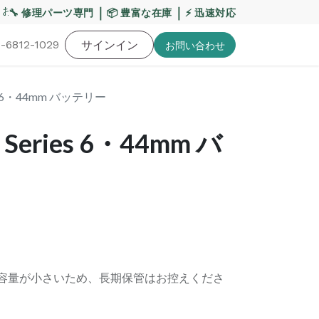
お盆期間の配送への影響について
｜
｜
【重要】平日の当日発
🔧 修理パーツ専門
📦 豊富な在庫
⚡ 迅速対応
-6812-1029
バッテリー
工具・備品
サインイン
特価品
ポイントに関して
お役
お問い​合わせ
ries 6・44mm バッテリー
h Series 6・44mm バ
テリーは容量が小さいため、長期保管はお控えくださ