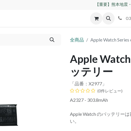
【重要】熊本地震・
id
Apple
割れパネル買取
不良交換規定
ゲーム機
03
全商品
Apple Watch Se
Apple Watc
ッテリー
「品番：
X2977
」
(0件レビュー)
A2327 - 303.8mAh
Apple Watch のバッ
い。