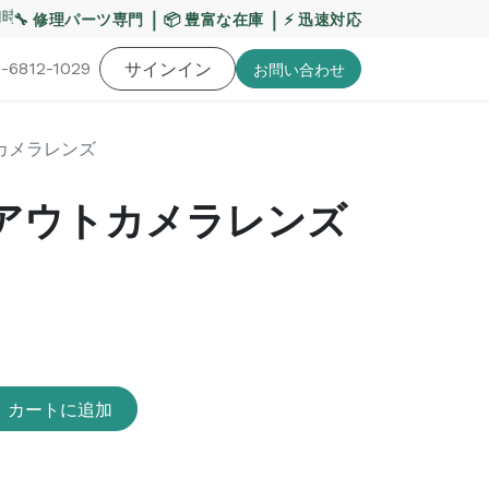
間を17:00へ変更いたします
｜
｜
中国からの直送サービス
🔧 修理パーツ専門
📦 豊富な在庫
⚡ 迅速対応
-6812-1029
バッテリー
工具・備品
サインイン
特価品
ポイントに関して
お役
お問い​合わせ
ウトカメラレンズ
A36 アウトカメラレンズ
カートに追加