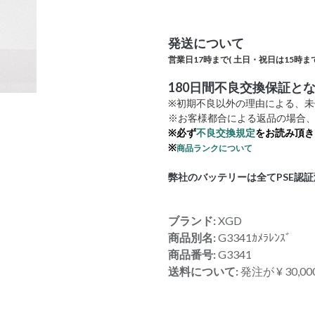
発送について
営業日17時まで(
土日・祝日は15時まで
180日間不良交換保証と
※初期不良以外の理由による、
※お客様都合による返品の場合、
※必ず
不良交換規定
をお読み頂き
※
商品ランクについて
弊社のバッテリーは全てPSE認
ブランド:
XGD
商品別名:
G3341ｶﾒﾗﾚﾝｽﾞ
商品番号:
G3341
送料について:
発注が ¥ 30