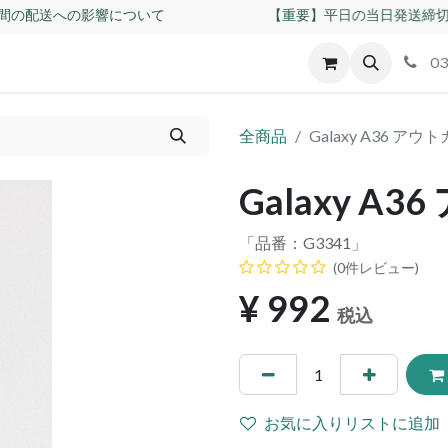
間の配送への影響について
【重要】平日の当日発送締切時
id
Apple
割れパネル買取
不良交換規定
ゲーム機
03
全商品
Galaxy A36 ア
Galaxy 
「品番：
G3341
」
(0件レビュー)
¥
992
税込
お気に入りリストに追加