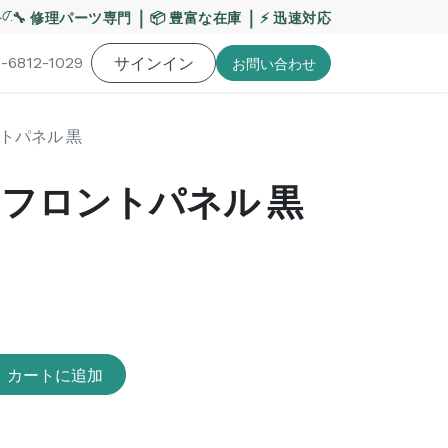
の影響について
｜
【重要】平日の当日発送締切時間を17:
｜
🔧 修理パーツ専門
📦 豊富な在庫
⚡ 迅速対応
-6812-1029
バッテリー
工具・備品
サインイン
特価品
ポイントに関して
お役
お問い​合わせ
ロントパネル 黒
26+ フロントパネル 黒
カートに追加