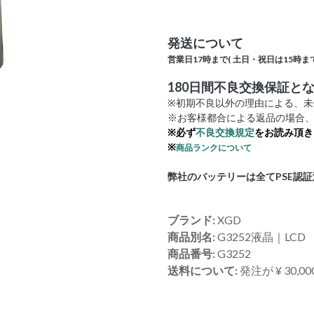
発送について
営業日17時まで(
土日・祝日は15時まで
180日間不良交換保証と
※初期不良以外の理由による、
※お客様都合による返品の場合、
※必ず
不良交換規定
をお読み頂き
※
商品ランクについて
弊社のバッテリーは全てPSE認
ブランド:
XGD
商品別名:
G3252液晶｜LCD
商品番号:
G3252
送料について:
発注が ¥ 30