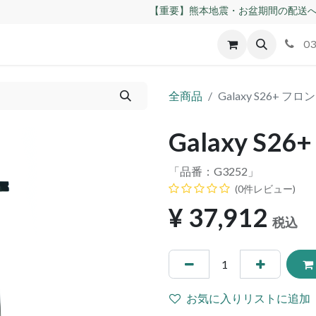
【重要】熊本地震・お盆期間の配送へ
id
Apple
割れパネル買取
不良交換規定
ゲーム機
03
全商品
Galaxy S26+ フ
Galaxy S
「品番：
G3252
」
(0件レビュー)
¥
37,912
税込
お気に入りリストに追加