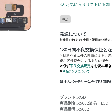
お気に入りリストに追加
液晶
発送について
営業日17時まで(
土日・祝日は15時まで
180日間不良交換保証と
※初期不良以外の理由による、
※お客様都合による返品の場合、
※必ず
不良交換規定
をお読み頂き
※
商品ランクについて
弊社のバッテリーは全てPSE認
ブランド:
XGD
商品別名:
X5052液晶｜LCD
商品番号:
X5052