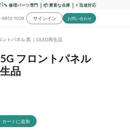
】熊本地震・お盆期間の配送への影響について
｜
｜
【重要】
🔧 修理パーツ専門
📦 豊富な在庫
⚡ 迅速対応
-6812-1029
バッテリー
工具・備品
サインイン
特価品
ポイントに関して
お役
お問い​合わせ
5G フロントパネル 黒 ｜OLED再生品
22+ 5G フロントパネル
再生品
カートに追加