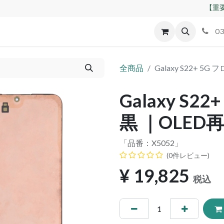
【重要
id
Apple
割れパネル買取
不良交換規定
ゲーム機
03
全商品
Galaxy S22+ 
Galaxy S
黒 ｜OLED
「品番：
X5052
」
(0件レビュー)
¥
19,825
税込