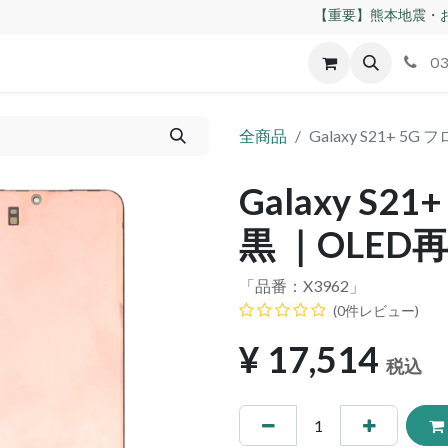
【重要】熊本地震・お
id
Apple
割れパネル買取
不良交換規定
ゲーム機
03
全商品
Galaxy S21+ 
Galaxy S
黒 ｜OLED
「品番：
X3962
」
(0件レビュー)
¥
17,514
税込