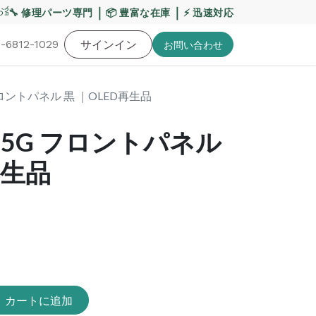
盆期間の配送への影響について
｜
｜
【重要】平日の当日発送
🔧 修理パーツ専門
📦 豊富な在庫
⚡ 迅速対応
-6812-1029
バッテリー
工具・備品
サインイン
特価品
ポイントに関して
お役
お問い​合わせ
5G フロントパネル 黒 ｜OLED再生品
21+ 5G フロントパネル
再生品
カートに追加