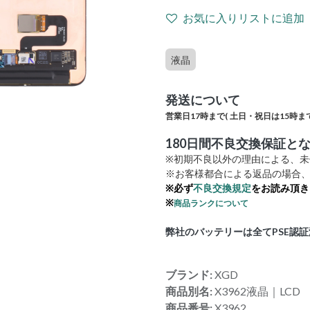
お気に入りリストに追加
液晶
発送について
営業日17時まで(
土日・祝日は15時まで
180日間不良交換保証と
※初期不良以外の理由による、
※お客様都合による返品の場合、
※必ず
不良交換規定
をお読み頂き
※
商品ランクについて
弊社のバッテリーは全てPSE認
ブランド:
XGD
商品別名:
X3962液晶｜LCD
商品番号:
X3962