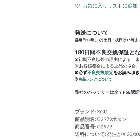
お気に入りリストに追加
発送について
営業日17時まで(
土日・祝日は15時まで
180日間不良交換保証と
※初期不良以外の理由による、
※お客様都合による返品の場合、
※必ず
不良交換規定
をお読み頂き
※
商品ランクについて
弊社のバッテリーは全てPSE認
ブランド:
XGD
商品別名:
G2979ボタン
商品番号:
G2979
送料について:
発注が ¥ 30