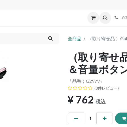
id
Apple
割れパネル買取
不良交換規定
ゲーム機
03
全商品
（取り寄せ品 ）Gal
（取り寄せ品 ）
＆音量ボタン
「品番：
G2979
」
(0件レビュー)
¥
762
税込