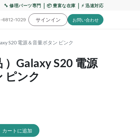
【重要】熊本地震・お盆期間の配送への影響について
｜
｜
🔧 修理パーツ専門
📦 豊富な在庫
⚡ 迅速対応
-6812-1029
バッテリー
工具・備品
サインイン
特価品
ポイントに関して
お役
お問い​合わせ
axy S20 電源＆音量ボタン ピンク
Galaxy S20 電源
 ピンク
カートに追加