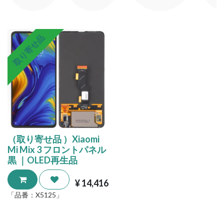
取り寄せ品
（取り寄せ品 ）Xiaomi
Mi Mix 3 フロントパネル
黒 ｜OLED再生品
¥
14,416
「品番：
X5125
」