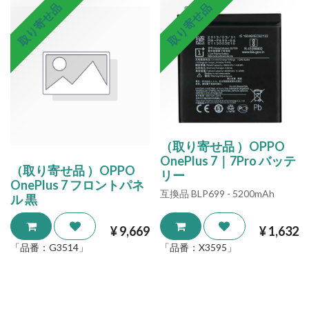
取り寄せ品
取り寄せ品
（取り寄せ品 ）OPPO
OnePlus 7｜7Pro バッテ
（取り寄せ品 ）OPPO
リー
OnePlus 7 フロントパネ
互換品 BLP699 - 5200mAh
ル 黒
¥
9,669
¥
1,632
「品番：
G3514
」
「品番：
X3595
」