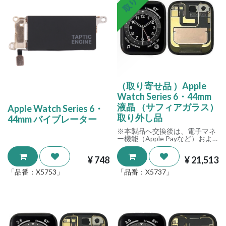
（取り寄せ品 ）Apple
Watch Series 6・44mm
液晶 （サフィアガラス）
Apple Watch Series 6・
取り外し品
44mm バイブレーター
※本製品へ交換後は、電子マネ
ー機能（Apple Payなど）およ
び交通系ICカード機能（FeliCa
など）はご利用いただけませ
¥
748
¥
21,513
ん。
「品番：
X5753
」
「品番：
X5737
」
ご購入前にあらかじめご了承く
ださいますようお願いいたしま
す。