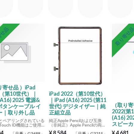
寄せ品
取り寄せ
寄せ品 ）iPad
2 （第10世代）｜
iPad 2022（第10世代）
 (A16) 2025 電源&
｜iPad (A16) 2025 (第11
（取り寄せ
ボタンケーブル イ
世代) デジタイザー｜純
2022(第
ー｜取り外し品
正組立品
(A16) 
Uとペアリングされている
純正Apple Pencilおよび互換
スピーカ
ouch ID機能はご使用
（非純正）Apple Pencilの両方
けません。
に対応しております。
04
¥
8,584
¥
4,681
「品番：
G3688
」
「品番：
G3215
」