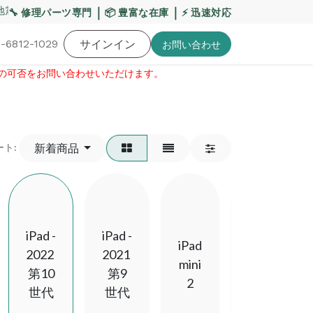
震・お盆期間の配送への影響について
｜
｜
【重要】平日の当
🔧 修理パーツ専門
📦 豊富な在庫
⚡ 迅速対応
-6812-1029
バッテリー
工具・備品
サインイン
特価品
ポイントに関して
お役
お問い​合わせ
せの可否をお問い合わせいただけます。​
新着商品
ート:
iPad -
iPad -
iPad -
iPad
2022
2021
2020
mini
第10
第9
第8
2
世代
世代
世代