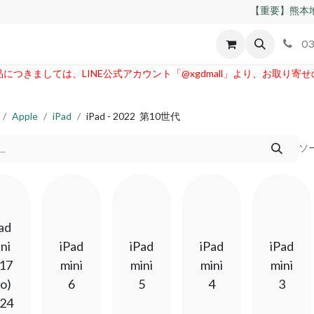
【重要】熊本地
id
Apple
割れパネル買取
不良交換規定
ゲーム機
03
つきましては、LINE公式アカウント「@xgdmall」より、お取り寄
Apple
iPad
iPad - 2022 第10世代
ソ
ad
ni
iPad
iPad
iPad
iPad
17
mini
mini
mini
mini
o)
6
5
4
3
24