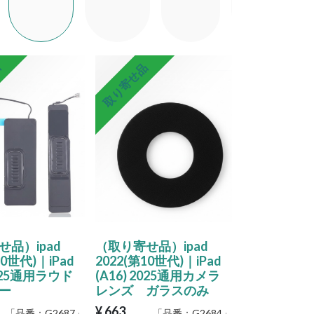
品
取り寄せ品
品）ipad
（取り寄せ品）ipad
10世代)｜iPad
2022(第10世代)｜iPad
2025通用ラウド
(A16) 2025通用カメラ
ー
レンズ ガラスのみ
¥
663
「品番：
G2687
」
「品番：
G2684
」